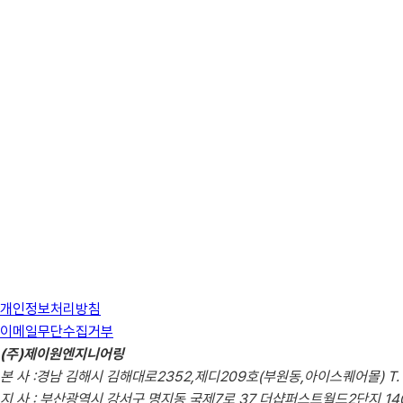
개인정보처리방침
이메일무단수집거부
(주)제이원엔지니어링
본 사 :경남 김해시 김해대로2352,제디209호(부원동,아이스퀘어몰) T. 055
지 사 : 부산광역시 강서구 명지동 국제7로 37 더샵퍼스트월드2단지 1401호 | T.