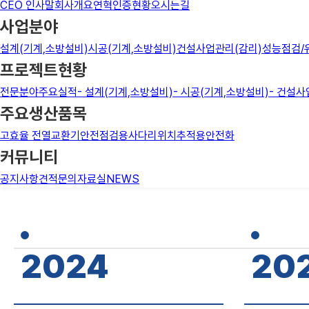
CEO 인사말
회사개요
연혁
인증현황
오시는길
사업분야
설계(기계,소방설비)
시공(기계,소방설비)
건설사업관리(감리)
성능점검/
프로젝트현황
전문분야
주요실적
- 설계(기계,소방설비)
- 시공(기계,소방설비)
- 건설사
주요생산품목
고효율 전열교환기
안전점검용사다리
위치추적용안전화
커뮤니티
공지사항
견적문의
자료실
NEWS
2024
20