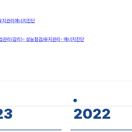
유지관리
에너지진단
::: HISTORY :::
제이원엔지니어링이 걸어온
업관리(감리)
- 성능점검/유지관리
- 에너지진단
혁신과 도전의 발자취
23
2022