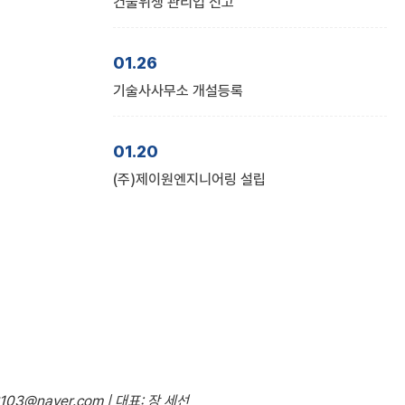
건물위생 관리업 신고
01.26
기술사사무소 개설등록
01.20
(주)제이원엔지니어링 설립
103@naver.com | 대표: 장 세선