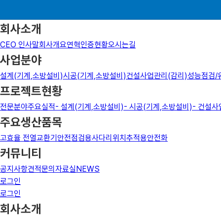
회사소개
CEO 인사말
회사개요
연혁
인증현황
오시는길
사업분야
홈으로
설계(기계,소방설비)
시공(기계,소방설비)
건설사업관리(감리)
성능점검/
회사소개
프로젝트현황
연혁
전문분야
주요실적
- 설계(기계,소방설비)
- 시공(기계,소방설비)
- 건설사
연혁
주요생산품목
언제나 고객을 먼저 생각하는 기업이 되겠습니다
고효율 전열교환기
안전점검용사다리
위치추적용안전화
CEO 인사말
커뮤니티
회사개요
공지사항
견적문의
자료실
NEWS
연혁
로그인
인증현황
로그인
오시는길
회사소개
CEO 인사말
회사개요
연혁
인증현황
오시는길