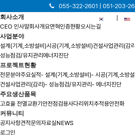
055-322-2601 | 051-203-
회사소개
|
한국어
E
CEO 인사말
회사개요
연혁
인증현황
오시는길
사업분야
설계(기계,소방설비)
시공(기계,소방설비)
건설사업관리(감리
홈으로
성능점검/유지관리
에너지진단
회사소개
프로젝트현황
회사개요
전문분야
주요실적
- 설계(기계,소방설비)
- 시공(기계,소방설
회사개요
건설사업관리(감리)
- 성능점검/유지관리
- 에너지진단
언제나 고객을 먼저 생각하는 기업이 되겠습니다.
주요생산품목
CEO 인사말
고효율 전열교환기
안전점검용사다리
위치추적용안전화
회사개요
커뮤니티
연혁
공지사항
견적문의
자료실
NEWS
인증현황
로그인
오시는길