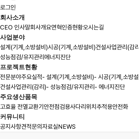
로그인
CEO 인사말
회사개요
연혁
인증현황
오시는길
회사소개
CEO 인사말
회사개요
연혁
인증현황
오시는길
사업분야
회사개요
설계(기계,소방설비)
시공(기계,소방설비)
건설사업관리(감리
성능점검/유지관리
에너지진단
프로젝트현황
전문분야
주요실적
- 설계(기계,소방설비)
- 시공(기계,소방설
제이원엔지니어링은 고객과 함께 성장
건설사업관리(감리)
- 성능점검/유지관리
- 에너지진단
하는
주요생산품목
고효율 전열교환기
안전점검용사다리
위치추적용안전화
대한민국 최고의 엔지니어링 파트너입
커뮤니티
니다.
공지사항
견적문의
자료실
NEWS